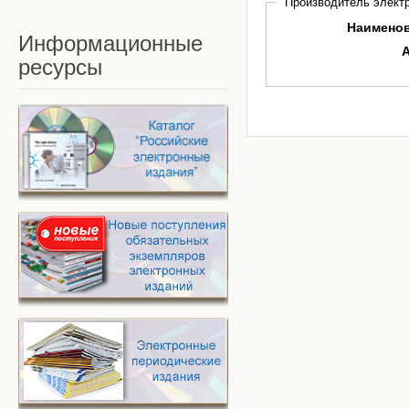
Производитель электр
Наимено
Информационные
ресурсы