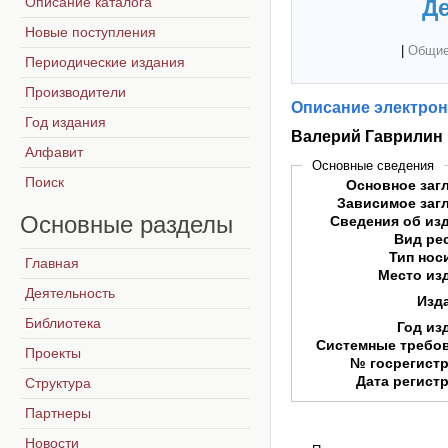
Описание каталога
Де
Новые поступления
|
Общие
Периодические издания
Производители
Описание электрон
Год издания
Валерий Гаврилин
Алфавит
Основные сведения
Поиск
Основное заг
Зависимое заг
Основные
разделы
Сведения об из
Вид ре
Тип нос
Главная
Место из
Деятельность
Изд
Библиотека
Год из
Системные требо
Проекты
№ госрегист
Дата регист
Структура
Партнеры
Новости