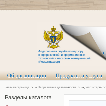
Об организации
Продукты и услуги
Главная страница
⇒
Направление деятельности
⇒
Депозитарий э
Разделы
каталога