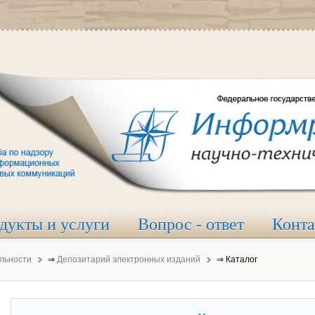
дукты и услуги
Вопрос - ответ
Конт
льности
⇒
Депозитарий электронных изданий
⇒
Каталог