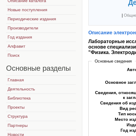
Описание каталога
Де
Новые поступления
|
Общие
Периодические издания
Производители
Описание электрон
Год издания
Лабораторные иссл
Алфавит
основе специализи
"Физика. Электрод
Поиск
Основные сведения
Основные
разделы
Авт
Главная
Основное заг
Деятельность
Сведения, относя
к заг
Библиотека
Сведения об из
Проекты
Вид ре
Тип нос
Структура
Место из
Изд
Партнеры
Год из
Новости