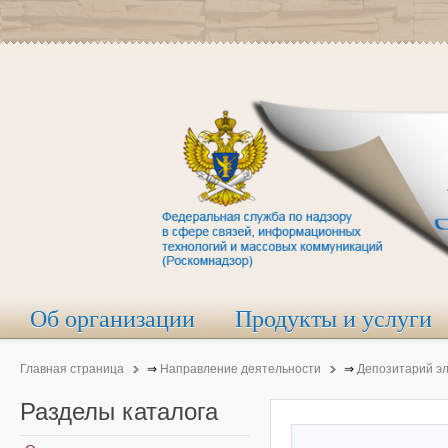
Об организации
Продукты и услуги
Главная страница
⇒
Направление деятельности
⇒
Депозитарий э
Разделы
каталога