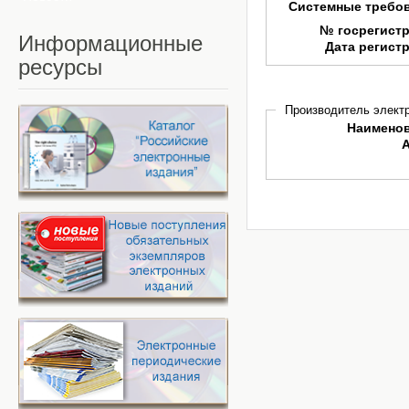
Системные требо
№ госрегист
Информационные
Дата регист
ресурсы
Производитель электр
Наимено