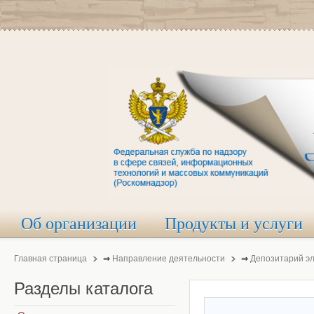
Об организации
Продукты и услуги
Главная страница
⇒
Направление деятельности
⇒
Депозитарий э
Разделы
каталога