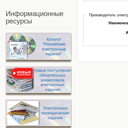
Информационные
Производитель электр
ресурсы
Наимено