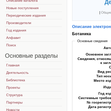
Описание каталога
Де
Новые поступления
|
Общие
Периодические издания
Производители
Описание электрон
Год издания
Ботаника
Алфавит
Основные сведения
Поиск
Авт
Основные
разделы
Основное заг
Сведения, относя
к заг
Главная
Вид ре
Деятельность
Тип нос
Библиотека
Место из
Изд
Проекты
Год из
Структура
Системные требо
Партнеры
№ госрегист
Дата регист
Новости