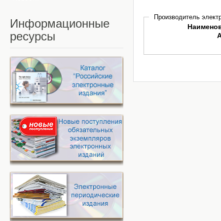
Производитель электр
Информационные
Наимено
ресурсы