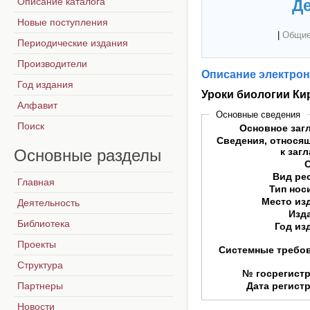
Описание каталога
Де
Новые поступления
|
Общие
Периодические издания
Производители
Описание электрон
Год издания
Уроки биологии Ки
Алфавит
Основные сведения
Поиск
Основное заг
Сведения, относя
Основные
разделы
к заг
Вид ре
Главная
Тип нос
Место из
Деятельность
Изд
Библиотека
Год из
Проекты
Системные требо
Структура
№ госрегист
Партнеры
Дата регист
Новости