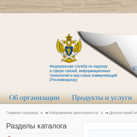
Об организации
Продукты и услуги
Главная страница
⇒
Направление деятельности
⇒
Депозитарий э
Разделы
каталога