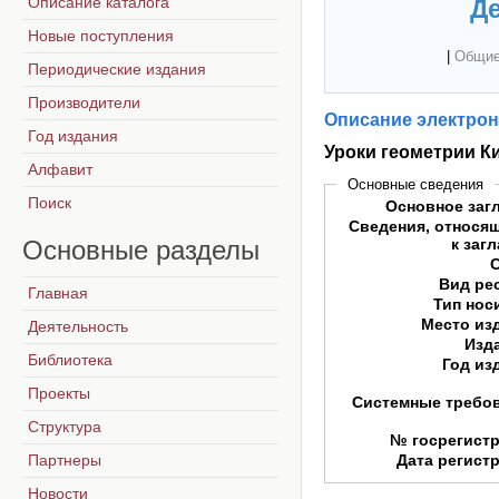
Описание каталога
Де
Новые поступления
|
Общие
Периодические издания
Производители
Описание электрон
Год издания
Уроки геометрии К
Алфавит
Основные сведения
Поиск
Основное заг
Сведения, относя
Основные
разделы
к заг
Вид ре
Главная
Тип нос
Место из
Деятельность
Изд
Библиотека
Год из
Проекты
Системные требо
Структура
№ госрегист
Партнеры
Дата регист
Новости