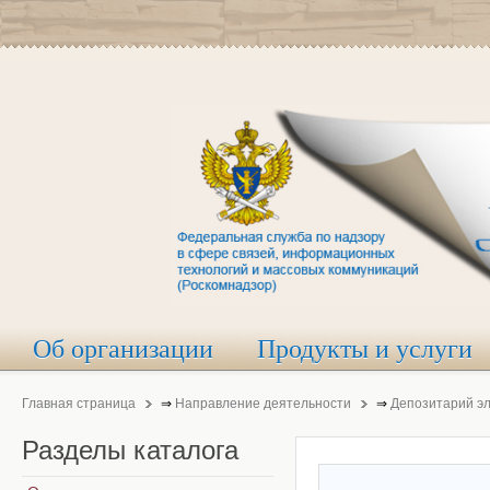
Об организации
Продукты и услуги
Главная страница
⇒
Направление деятельности
⇒
Депозитарий э
Разделы
каталога