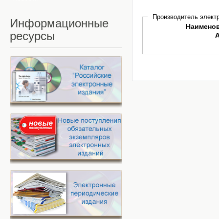
Производитель электр
Информационные
Наимено
ресурсы