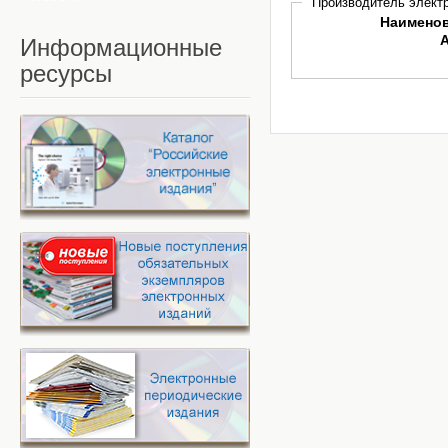
Производитель электр
Наимено
Информационные
ресурсы