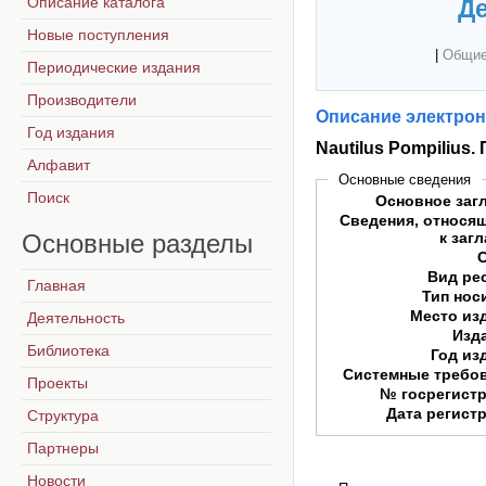
Описание каталога
Де
Новые поступления
|
Общие
Периодические издания
Производители
Описание электрон
Год издания
Nautilus Pompilius
Алфавит
Основные сведения
Поиск
Основное заг
Сведения, относя
Основные
разделы
к заг
Вид ре
Главная
Тип нос
Место из
Деятельность
Изд
Библиотека
Год из
Системные требо
Проекты
№ госрегист
Дата регист
Структура
Партнеры
Новости