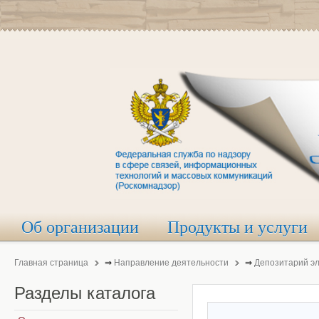
Об организации
Продукты и услуги
Главная страница
⇒
Направление деятельности
⇒
Депозитарий э
Разделы
каталога