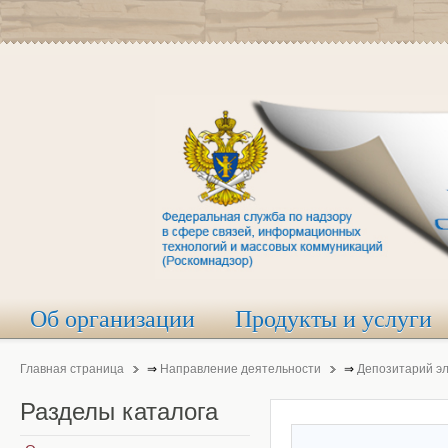
Об организации
Продукты и услуги
Главная страница
⇒
Направление деятельности
⇒
Депозитарий э
Разделы
каталога