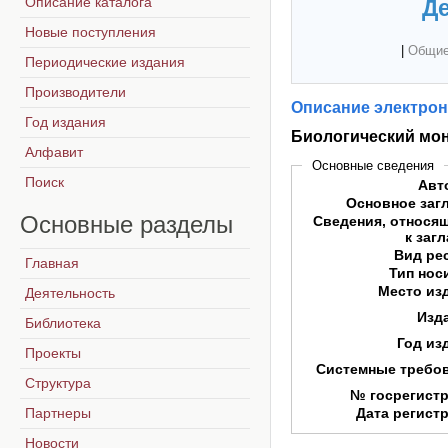
Описание каталога
Де
Новые поступления
|
Общие
Периодические издания
Производители
Описание электрон
Год издания
Биологический мо
Алфавит
Основные сведения
Поиск
Авт
Основное заг
Основные
разделы
Сведения, относя
к заг
Вид ре
Главная
Тип нос
Место из
Деятельность
Изд
Библиотека
Год из
Проекты
Системные требо
Структура
№ госрегист
Партнеры
Дата регист
Новости