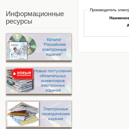
Производитель электр
Информационные
Наимено
ресурсы