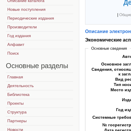
Описание каталога
Де
Новые поступления
|
Общие
Периодические издания
Производители
Описание электрон
Год издания
Экономические асп
Алфавит
Основные сведения
Поиск
Авт
Основные
разделы
Основное заг
Сведения, относя
к заг
Главная
Вид ре
Тип нос
Деятельность
Место из
Библиотека
Изд
Проекты
Год из
Структура
Системные требо
Партнеры
№ госрегист
Новости
Дата регист