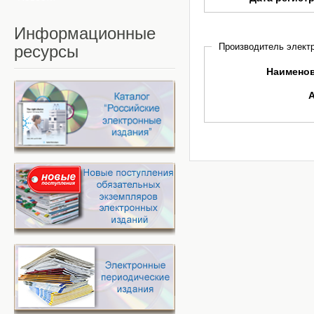
Информационные
Производитель электр
ресурсы
Наимено