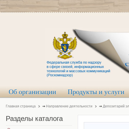
Об организации
Продукты и услуги
Главная страница
⇒
Направление деятельности
⇒
Депозитарий э
Разделы
каталога