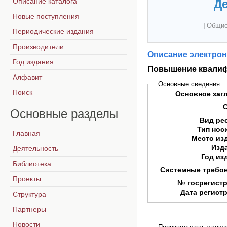
Описание каталога
Де
Новые поступления
|
Общие
Периодические издания
Производители
Описание электрон
Год издания
Повышение квалиф
Алфавит
Основные сведения
Поиск
Основное заг
Основные
разделы
Вид ре
Тип нос
Главная
Место из
Изд
Деятельность
Год из
Библиотека
Системные требо
Проекты
№ госрегист
Дата регист
Структура
Партнеры
Новости