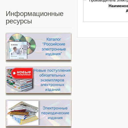
Производитель электр
Наимено
Информационные
ресурсы