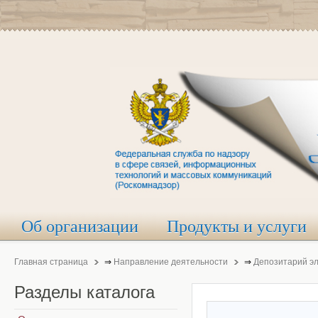
Об организации
Продукты и услуги
Главная страница
⇒
Направление деятельности
⇒
Депозитарий э
Разделы
каталога