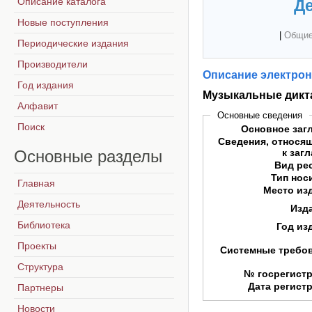
Описание каталога
Де
Новые поступления
|
Общие
Периодические издания
Производители
Описание электрон
Год издания
Музыкальные дикт
Алфавит
Основные сведения
Поиск
Основное заг
Сведения, относя
Основные
разделы
к заг
Вид ре
Тип нос
Главная
Место из
Деятельность
Изд
Библиотека
Год из
Проекты
Системные требо
Структура
№ госрегист
Дата регист
Партнеры
Новости