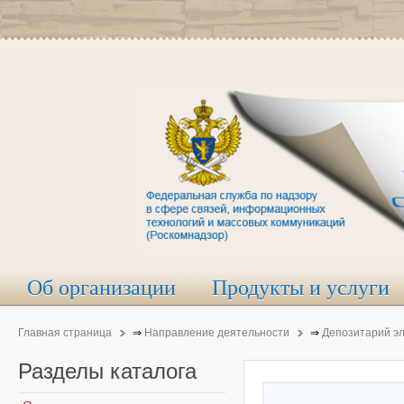
Об организации
Продукты и услуги
Главная страница
⇒
Направление деятельности
⇒
Депозитарий э
Разделы
каталога