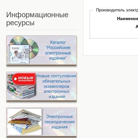
Производитель электр
Информационные
Наимено
ресурсы