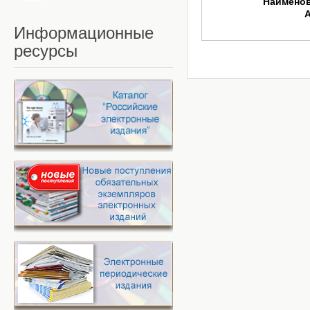
Наимено
Информационные
ресурсы