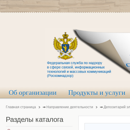
Об организации
Продукты и услуги
Главная страница
⇒
Направление деятельности
⇒
Депозитарий э
Разделы
каталога