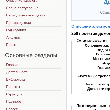
Описание каталога
Де
Новые поступления
|
Общие
Периодические издания
Производители
Описание электрон
Год издания
250 проектов домо
Алфавит
Основные сведения
Поиск
Основное заг
Вид ре
Основные
разделы
Тип нос
Место из
Изд
Главная
Год из
Деятельность
Системные требо
Библиотека
№ госрегист
Проекты
Дата регист
Структура
Партнеры
Производитель электр
Новости