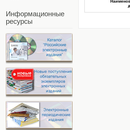
Наимено
Информационные
ресурсы