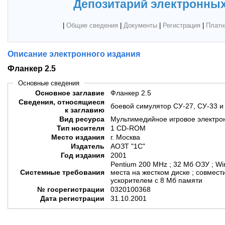
Депозитарий электронных
|
Общие сведения
|
Документы
|
Регистрация
|
Платн
Описание электронного издания
Фланкер 2.5
Основные сведения
Основное заглавие
Фланкер 2.5
Сведения, относящиеся
боевой симулятор СУ-27, СУ-33 и
к заглавию
Вид ресурса
Мультимедийное игровое электро
Тип носителя
1 CD-ROM
Место издания
г. Москва
Издатель
АОЗТ "1С"
Год издания
2001
Pentium 200 MHz ; 32 Мб ОЗУ ; Wi
Системные требования
места на жестком диске ; совмести
ускорителем с 8 Мб памяти
№ госрегистрации
0320100368
Дата регистрации
31.10.2001