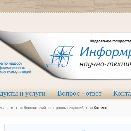
дукты и услуги
Вопрос - ответ
Конт
льности
⇒
Депозитарий электронных изданий
⇒
Каталог