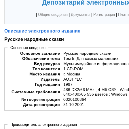
Депозитарий электронных
|
Общие сведения
|
Документы
|
Регистрация
|
Платн
Описание электронного издания
Русские народные сказки
Основные сведения
Основное заглавие
Русские народные сказки
Обозначение тома
Том 5: Для самых маленьких
Вид ресурса
Мультимедийное информационное
Тип носителя
1 CD-ROM
Место издания
г. Москва
Издатель
АОЗТ "1С"
Год издания
1997
486 DX2/66 MHz ; 4 Мб ОЗУ ; Wind
Системные требования
640х480х65 536 цветов ; Windows 
№ госрегистрации
0320100364
Дата регистрации
31.10.2001
Производитель электронного издания