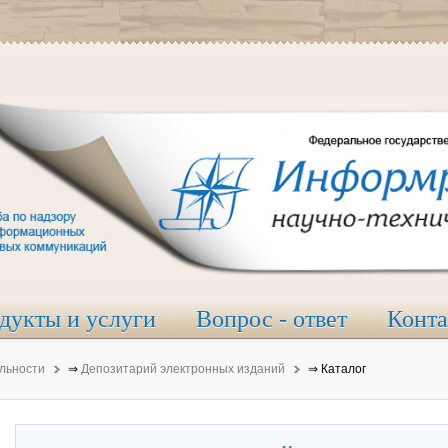
дукты и услуги
Вопрос - ответ
Конт
льности
⇒
Депозитарий электронных изданий
⇒
Каталог