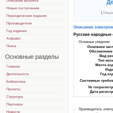
Описание каталога
Де
Новые поступления
|
Общие
Периодические издания
Производители
Описание электрон
Год издания
Русские народные 
Алфавит
Основные сведения
Поиск
Основное заг
Обозначение
Основные
разделы
Вид ре
Тип нос
Место из
Главная
Изд
Деятельность
Год из
Системные требо
Библиотека
№ госрегист
Проекты
Дата регист
Структура
Партнеры
Производитель электр
Новости