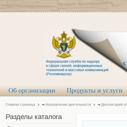
Об организации
Продукты и услуги
Главная страница
⇒
Направление деятельности
⇒
Депозитарий э
Разделы
каталога