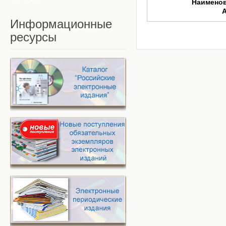
Наимено
Информационные
ресурсы