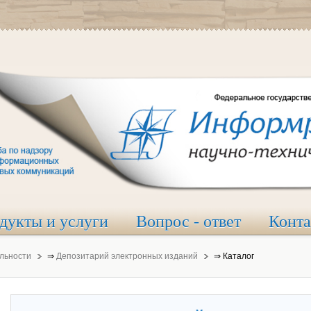
дукты и услуги
Вопрос - ответ
Конт
льности
⇒
Депозитарий электронных изданий
⇒
Каталог