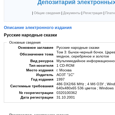
Депозитарий электронных
|
Общие сведения
|
Документы
|
Регистрация
|
Платн
Описание электронного издания
Русские народные сказки
Основные сведения
Основное заглавие
Русские народные сказки
Том 3: Бычок-черный бочок. Царев
Обозначение тома
медное, серебряное и золотое
Вид ресурса
Мультимедийное информационное
Тип носителя
1 CD-ROM
Место издания
г. Москва
Издатель
АОЗТ "1С"
Год издания
1997
486 DX2/66 MHz ; 4 Мб ОЗУ ; Wind
Системные требования
640х480х65 536 цветов ; Windows 
№ госрегистрации
0320100362
Дата регистрации
31.10.2001