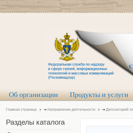
Об организации
Продукты и услуги
Главная страница
⇒
Направление деятельности
⇒
Депозитарий э
Разделы
каталога