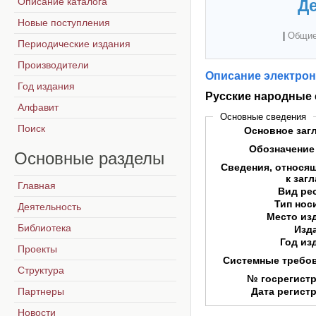
Описание каталога
Де
Новые поступления
|
Общие
Периодические издания
Производители
Описание электрон
Год издания
Русские народные 
Алфавит
Основные сведения
Поиск
Основное заг
Обозначение
Основные
разделы
Сведения, относя
к заг
Главная
Вид ре
Тип нос
Деятельность
Место из
Библиотека
Изд
Год из
Проекты
Системные требо
Структура
№ госрегист
Партнеры
Дата регист
Новости