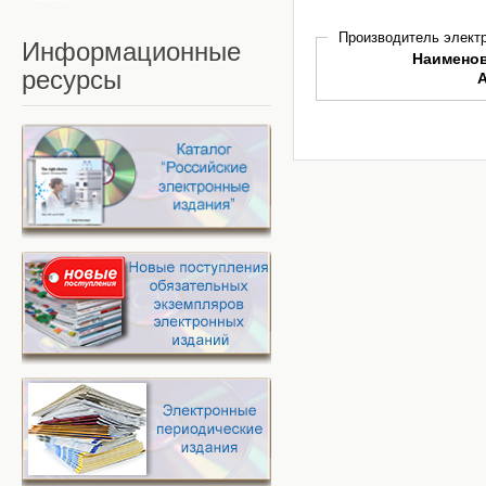
Производитель электр
Информационные
Наимено
ресурсы