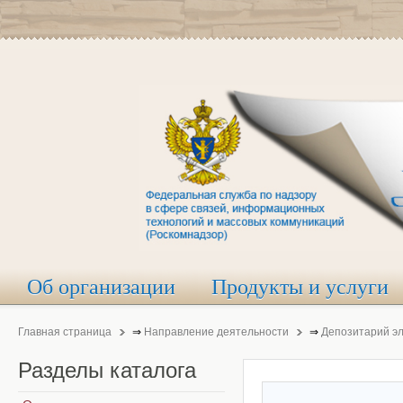
Об организации
Продукты и услуги
Главная страница
⇒
Направление деятельности
⇒
Депозитарий э
Разделы
каталога