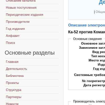
Описание каталога
Де
Новые поступления
|
Общие
Периодические издания
Производители
Описание электрон
Год издания
Ка-52 против Кома
Алфавит
Основные сведения
Поиск
Основное заг
Зависимое заг
Основные
разделы
Вид ре
Тип нос
Место из
Главная
Изд
Деятельность
Год из
Системные требо
Библиотека
№ госрегист
Проекты
Дата регист
Структура
Партнеры
Производитель электр
Новости