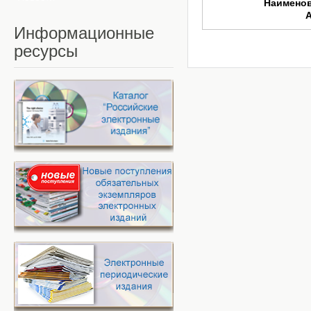
Наимено
Информационные
ресурсы