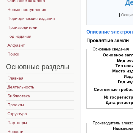
Описание каталога
Де
Новые поступления
|
Общие
Периодические издания
Производители
Описание электрон
Год издания
Проклятые земли
Алфавит
Основные сведения
Поиск
Основное заг
Вид ре
Основные
разделы
Тип нос
Место из
Изд
Главная
Год из
Деятельность
Системные требо
Библиотека
№ госрегист
Дата регист
Проекты
Структура
Партнеры
Производитель электр
Наимено
Новости