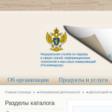
Об организации
Продукты и услуги
Главная страница
⇒
Направление деятельности
⇒
Депозитарий э
Разделы
каталога