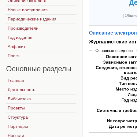
Описание каталога
Де
Новые поступления
|
Общие
Периодические издания
Производители
Описание электрон
Год издания
Журналистские ис
Алфавит
Основные сведения
Поиск
Основное заг
Зависимое заг
Основные
разделы
Сведения, относя
к заг
Вид ре
Главная
Тип нос
Место из
Деятельность
Изд
Библиотека
Год из
Проекты
Системные требо
Структура
№ госрегист
Партнеры
Дата регист
Новости