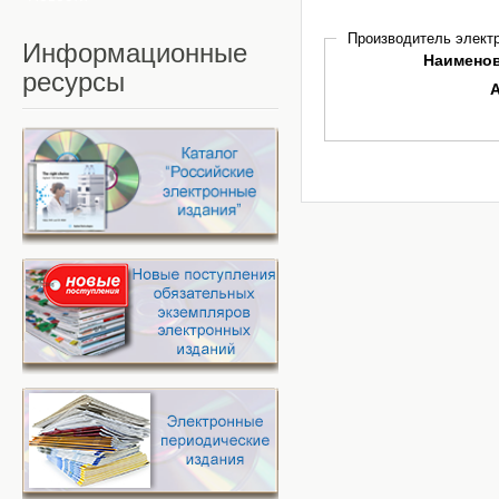
Производитель электр
Информационные
Наимено
ресурсы