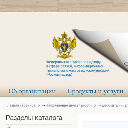
Об организации
Продукты и услуги
Главная страница
⇒
Направление деятельности
⇒
Депозитарий э
Разделы
каталога