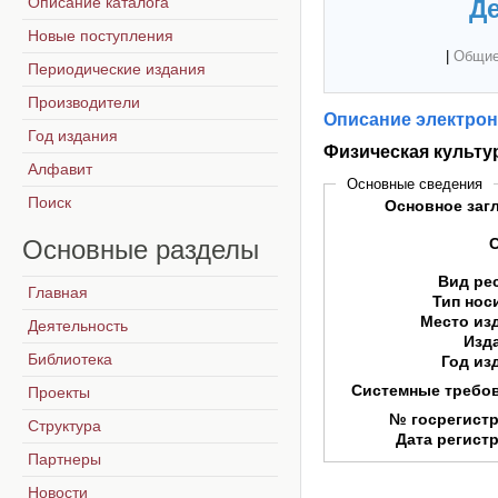
Описание каталога
Де
Новые поступления
|
Общие
Периодические издания
Производители
Описание электрон
Год издания
Физическая культу
Алфавит
Основные сведения
Поиск
Основное заг
Основные
разделы
Вид ре
Главная
Тип нос
Место из
Деятельность
Изд
Библиотека
Год из
Системные требо
Проекты
№ госрегист
Структура
Дата регист
Партнеры
Новости