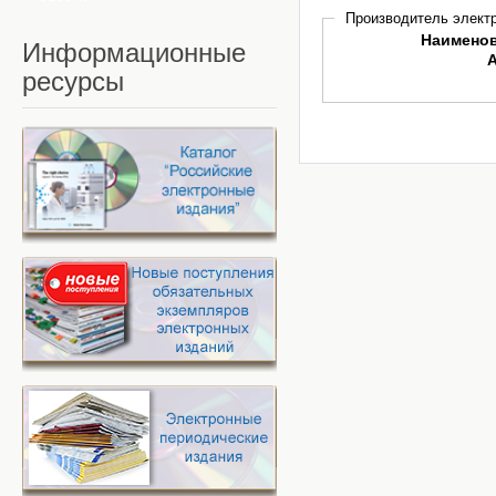
Производитель электр
Наимено
Информационные
ресурсы