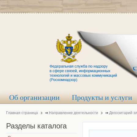
Об организации
Продукты и услуги
Главная страница
⇒
Направление деятельности
⇒
Депозитарий э
Разделы
каталога