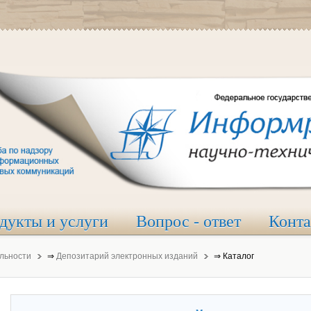
дукты и услуги
Вопрос - ответ
Конт
льности
⇒
Депозитарий электронных изданий
⇒
Каталог