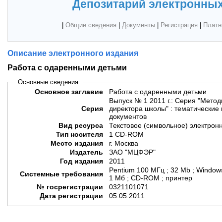
Депозитарий электронных
|
Общие сведения
|
Документы
|
Регистрация
|
Платн
Описание электронного издания
Работа с одаренными детьми
Основные сведения
Основное заглавие
Работа с одаренными детьми
Выпуск № 1 2011 г.: Серия "Мето
Серия
директора школы" : тематические
документов
Вид ресурса
Текстовое (символьное) электрон
Тип носителя
1 CD-ROM
Место издания
г. Москва
Издатель
ЗАО "МЦФЭР"
Год издания
2011
Pentium 100 МГц ; 32 Mb ; Window
Системные требования
1 Мб ; CD-ROM ; принтер
№ госрегистрации
0321101071
Дата регистрации
05.05.2011