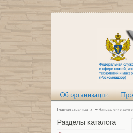
Об организации
Про
Главная страница
⇒
Направление деяте
Разделы
каталога