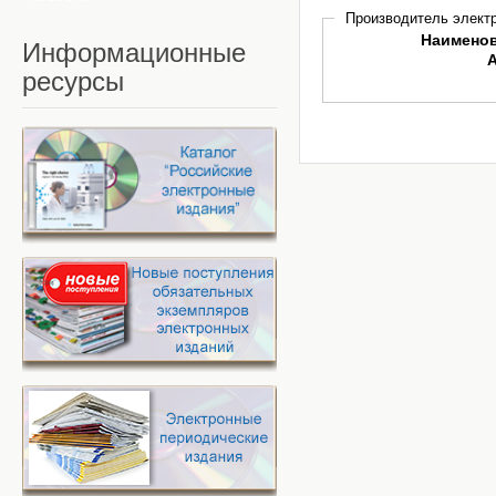
Производитель электр
Наимено
Информационные
ресурсы