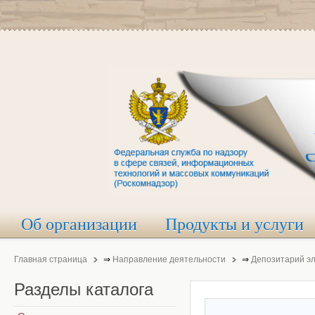
Об организации
Продукты и услуги
Главная страница
⇒
Направление деятельности
⇒
Депозитарий э
Разделы
каталога