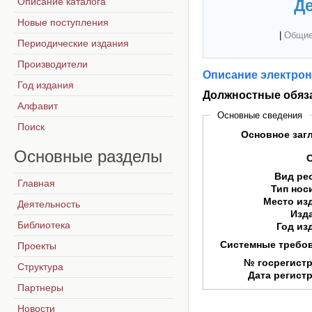
Описание каталога
Де
Новые поступления
|
Общие
Периодические издания
Производители
Описание электрон
Год издания
Должностные обяза
Алфавит
Основные сведения
Поиск
Основное заг
Основные
разделы
Вид ре
Главная
Тип нос
Место из
Деятельность
Изд
Библиотека
Год из
Системные требо
Проекты
№ госрегист
Структура
Дата регист
Партнеры
Новости