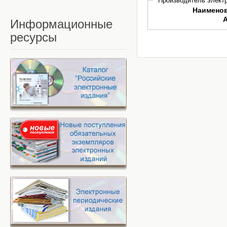
Производитель электр
Наимено
Информационные
ресурсы