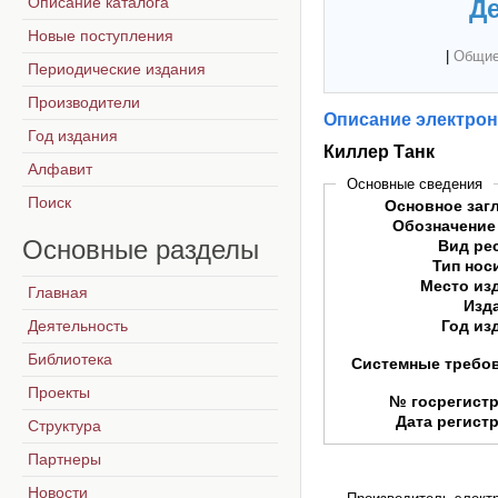
Описание каталога
Де
Новые поступления
|
Общие
Периодические издания
Производители
Описание электрон
Год издания
Киллер Танк
Алфавит
Основные сведения
Поиск
Основное заг
Обозначение
Основные
разделы
Вид ре
Тип нос
Место из
Главная
Изд
Деятельность
Год из
Библиотека
Системные требо
Проекты
№ госрегист
Дата регист
Структура
Партнеры
Новости