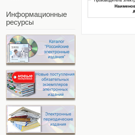
Производитель электр
Наимено
Информационные
ресурсы