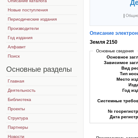
Описание каталога
Де
Новые поступления
|
Общие
Периодические издания
Производители
Описание электрон
Год издания
Земля 2150
Алфавит
Основные сведения
Поиск
Основное заг
Зависимое заг
Основные
разделы
Вид ре
Тип нос
Место из
Главная
Изд
Деятельность
Год из
Библиотека
Системные требо
Проекты
№ госрегист
Дата регист
Структура
Партнеры
Новости