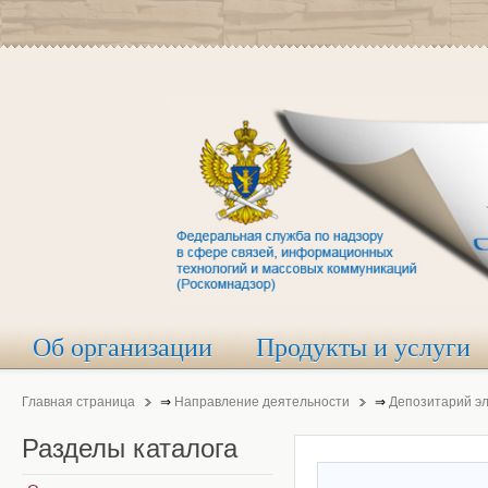
Об организации
Продукты и услуги
Главная страница
⇒
Направление деятельности
⇒
Депозитарий э
Разделы
каталога