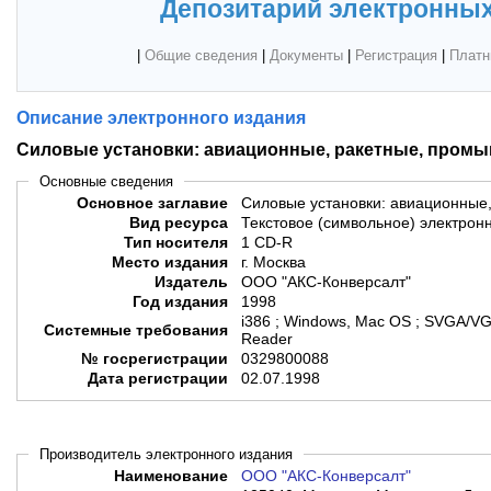
Депозитарий электронных
|
Общие сведения
|
Документы
|
Регистрация
|
Платн
Описание электронного издания
Силовые установки: авиационные, ракетные, пром
Основные сведения
Основное заглавие
Силовые установки: авиационные
Вид ресурса
Текстовое (символьное) электрон
Тип носителя
1 CD-R
Место издания
г. Москва
Издатель
ООО "АКС-Конверсалт"
Год издания
1998
i386 ; Windows, Mac OS ; SVGA/V
Системные требования
Reader
№ госрегистрации
0329800088
Дата регистрации
02.07.1998
Производитель электронного издания
Наименование
ООО "АКС-Конверсалт"