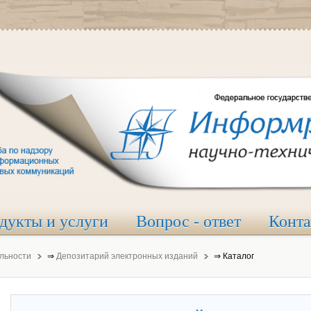
дукты и услуги
Вопрос - ответ
Конт
льности
⇒
Депозитарий электронных изданий
⇒
Каталог