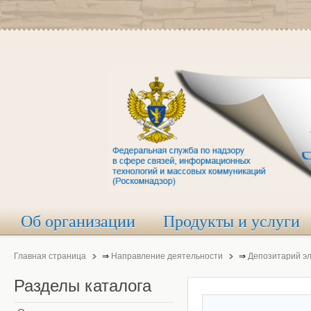
Об организации
Продукты и услуги
Главная страница
⇒
Направление деятельности
⇒
Депозитарий э
Разделы
каталога