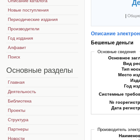
Описание каталога
Де
Новые поступления
|
Общие
Периодические издания
Производители
Описание электрон
Год издания
Бешеные деньги
Алфавит
Основные сведения
Поиск
Основное заг
Вид ре
Основные
разделы
Тип нос
Место из
Изд
Главная
Год из
Деятельность
Системные требо
Библиотека
№ госрегист
Дата регист
Проекты
Структура
Партнеры
Производитель электр
Наимено
Новости