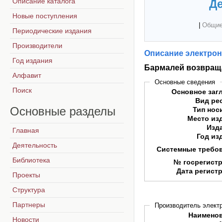
Описание каталога
Де
Новые поступления
|
Общие
Периодические издания
Производители
Описание электрон
Год издания
Бармалей возвращ
Алфавит
Основные сведения
Поиск
Основное заг
Вид ре
Основные
разделы
Тип нос
Место из
Изд
Главная
Год из
Деятельность
Системные требо
Библиотека
№ госрегист
Дата регист
Проекты
Структура
Партнеры
Производитель электр
Наимено
Новости