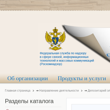
Об организации
Продукты и услуги
Главная страница
⇒
Направление деятельности
⇒
Депозитарий э
Разделы
каталога