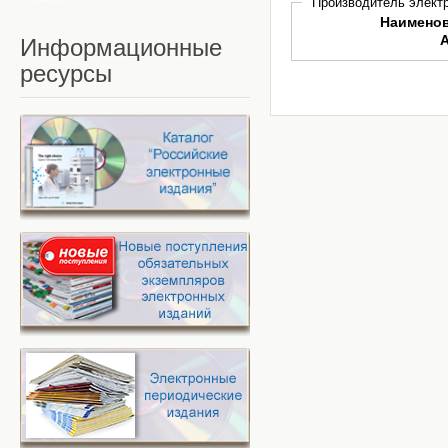
Производитель электр
Наимено
Информационные
ресурсы