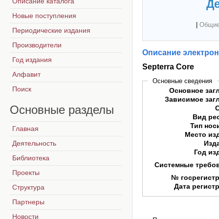
Описание каталога
Де
Новые поступления
|
Общие
Периодические издания
Производители
Описание электрон
Год издания
Septerra Core
Алфавит
Основные сведения
Поиск
Основное заг
Зависимое заг
Основные
разделы
Вид ре
Тип нос
Главная
Место из
Деятельность
Изд
Год из
Библиотека
Системные требо
Проекты
№ госрегист
Дата регист
Структура
Партнеры
Новости