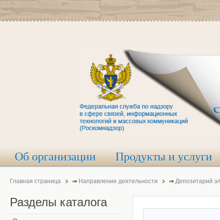
Об организации
Продукты и услуги
Главная страница
⇒
Направление деятельности
⇒
Депозитарий э
Разделы
каталога