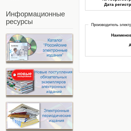
Дата регист
Информационные
ресурсы
Производитель электр
Наимено