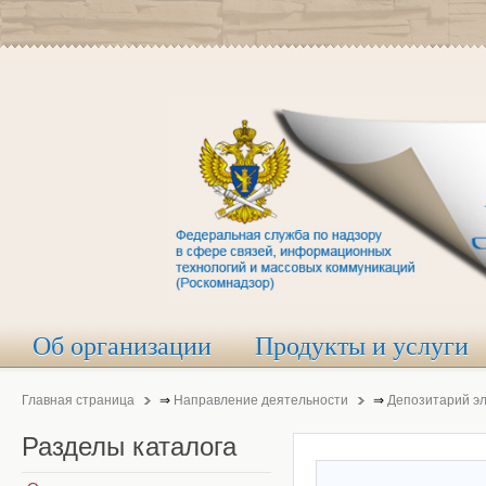
Об организации
Продукты и услуги
Главная страница
⇒
Направление деятельности
⇒
Депозитарий э
Разделы
каталога