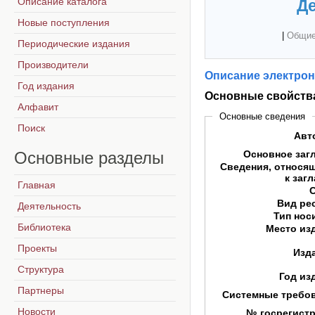
Описание каталога
Де
Новые поступления
|
Общие
Периодические издания
Производители
Описание электрон
Год издания
Основные свойств
Алфавит
Основные сведения
Поиск
Авт
Основные
разделы
Основное заг
Сведения, относя
к заг
Главная
Вид ре
Деятельность
Тип нос
Библиотека
Место из
Проекты
Изд
Структура
Год из
Партнеры
Системные требо
Новости
№ госрегист