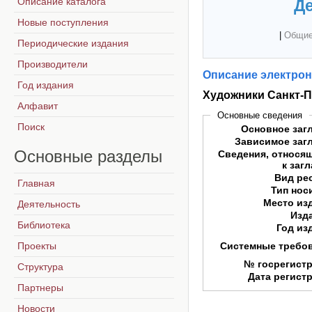
Описание каталога
Де
Новые поступления
|
Общие
Периодические издания
Производители
Описание электрон
Год издания
Художники Санкт-П
Алфавит
Основные сведения
Поиск
Основное заг
Зависимое заг
Основные
разделы
Сведения, относя
к заг
Вид ре
Главная
Тип нос
Место из
Деятельность
Изд
Библиотека
Год из
Проекты
Системные требо
№ госрегист
Структура
Дата регист
Партнеры
Новости