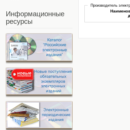
Производитель электр
Наимено
Информационные
ресурсы