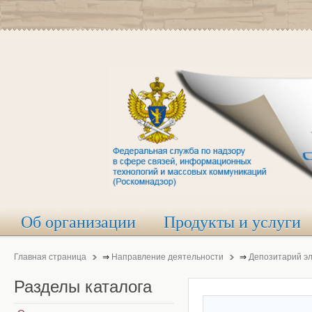
Об организации
Продукты и услуги
Главная страница
⇒
Направление деятельности
⇒
Депозитарий э
Разделы
каталога