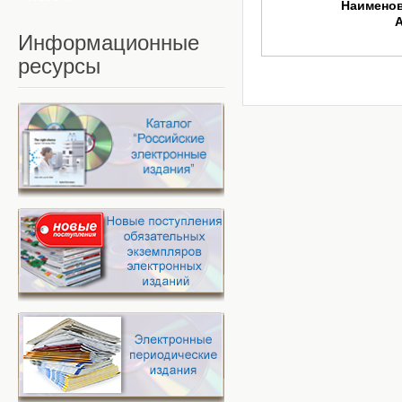
Наимено
Информационные
ресурсы