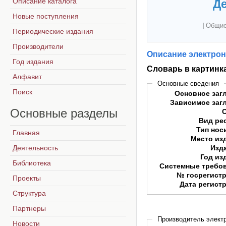
Описание каталога
Де
Новые поступления
|
Общие
Периодические издания
Производители
Описание электрон
Год издания
Словарь в картинк
Алфавит
Основные сведения
Поиск
Основное заг
Зависимое заг
Основные
разделы
Вид ре
Тип нос
Главная
Место из
Деятельность
Изд
Год из
Библиотека
Системные требо
№ госрегист
Проекты
Дата регист
Структура
Партнеры
Производитель электр
Новости