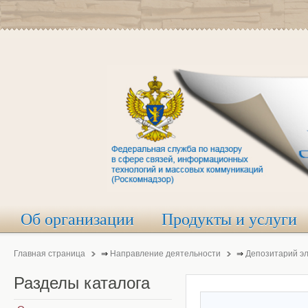
Об организации
Продукты и услуги
Главная страница
⇒
Направление деятельности
⇒
Депозитарий э
Разделы
каталога