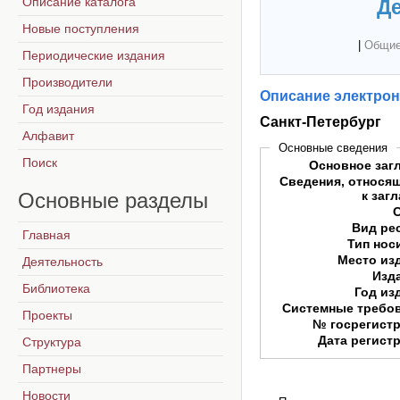
Описание каталога
Де
Новые поступления
|
Общие
Периодические издания
Производители
Описание электрон
Год издания
Санкт-Петербург
Алфавит
Основные сведения
Поиск
Основное заг
Сведения, относя
Основные
разделы
к заг
Вид ре
Главная
Тип нос
Место из
Деятельность
Изд
Библиотека
Год из
Системные требо
Проекты
№ госрегист
Дата регист
Структура
Партнеры
Новости