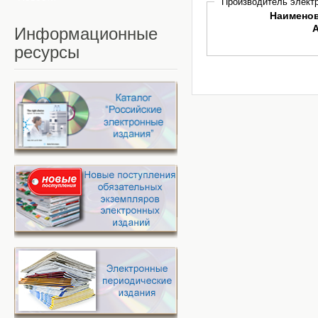
Производитель электр
Наимено
Информационные
ресурсы