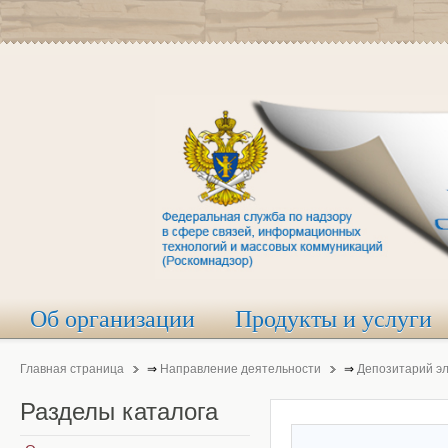
Об организации
Продукты и услуги
Главная страница
⇒
Направление деятельности
⇒
Депозитарий э
Разделы
каталога