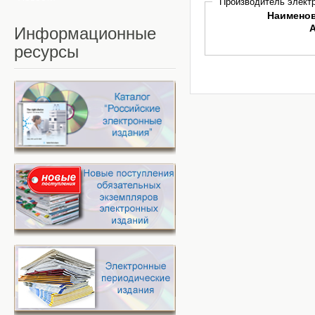
Производитель электр
Наимено
Информационные
ресурсы