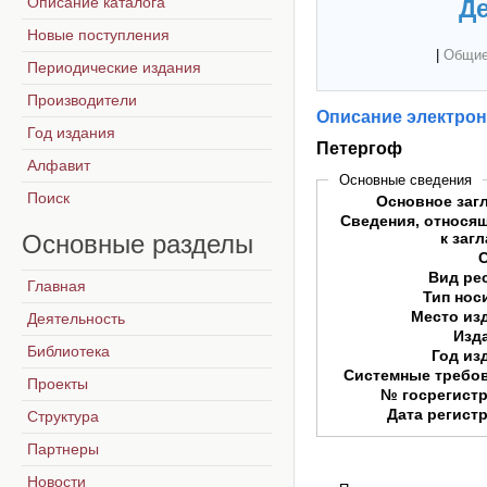
Описание каталога
Де
Новые поступления
|
Общие
Периодические издания
Производители
Описание электрон
Год издания
Петергоф
Алфавит
Основные сведения
Поиск
Основное заг
Сведения, относя
Основные
разделы
к заг
Вид ре
Главная
Тип нос
Место из
Деятельность
Изд
Библиотека
Год из
Системные требо
Проекты
№ госрегист
Дата регист
Структура
Партнеры
Новости