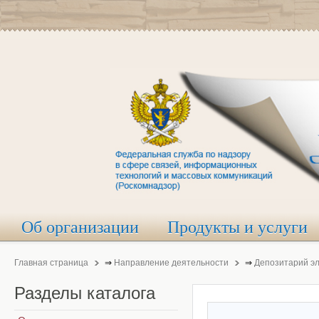
Об организации
Продукты и услуги
Главная страница
⇒
Направление деятельности
⇒
Депозитарий э
Разделы
каталога