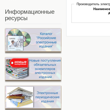
Производитель электр
Наимено
Информационные
ресурсы