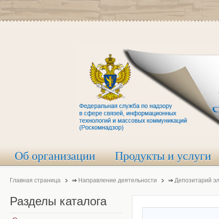
Об организации
Продукты и услуги
Главная страница
⇒
Направление деятельности
⇒
Депозитарий э
Разделы
каталога