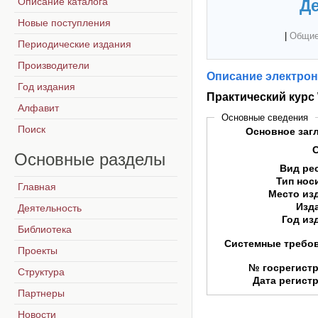
Описание каталога
Де
Новые поступления
|
Общие
Периодические издания
Производители
Описание электрон
Год издания
Практический курс
Алфавит
Основные сведения
Поиск
Основное заг
Основные
разделы
Вид ре
Тип нос
Главная
Место из
Изд
Деятельность
Год из
Библиотека
Системные требо
Проекты
№ госрегист
Структура
Дата регист
Партнеры
Новости