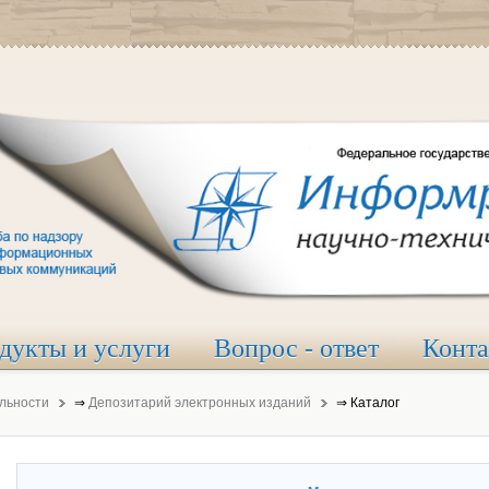
дукты и услуги
Вопрос - ответ
Конт
льности
⇒
Депозитарий электронных изданий
⇒
Каталог