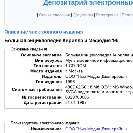
Депозитарий электронных
|
Общие сведения
|
Документы
|
Регистрация
|
Платн
Описание электронного издания
Большая энциклопедия Кирилла и Мефодия '96
Основные сведения
Основное заглавие
Большая энциклопедия Кирилла и
Вид ресурса
Мультимедийное информационное
Тип носителя
1 CD-ROM
Место издания
г. Москва
Издатель
ООО "Нью Медиа Дженерейшн"
Год издания
1996
486DX2/66 ; 8 Мб ОЗУ ; MS Windo
Системные требования
SVGA видеоплата и монитор ; зву
№ госрегистрации
0329700006
Дата регистрации
31.01.1997
Производитель электронного издания
Наименование
ООО "Нью Медиа Дженерейшн"