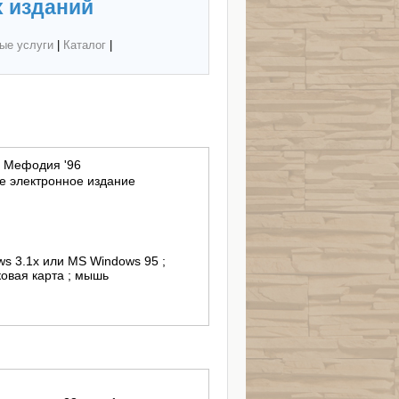
 изданий
ые услуги
|
Каталог
|
 Мефодия '96
 электронное издание
ws 3.1x или MS Windows 95 ;
ковая карта ; мышь