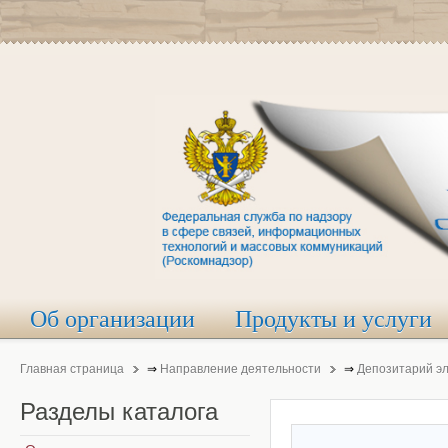
Об организации
Продукты и услуги
Главная страница
⇒
Направление деятельности
⇒
Депозитарий э
Разделы
каталога