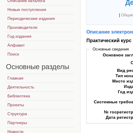
Описание каталога
Де
Новые поступления
|
Общие
Периодические издания
Производители
Описание электрон
Год издания
Практический курс I
Алфавит
Основные сведения
Поиск
Основное заг
Основные
разделы
Вид ре
Тип нос
Главная
Место из
Изд
Деятельность
Год из
Библиотека
Системные требо
Проекты
№ госрегист
Структура
Дата регист
Партнеры
Новости