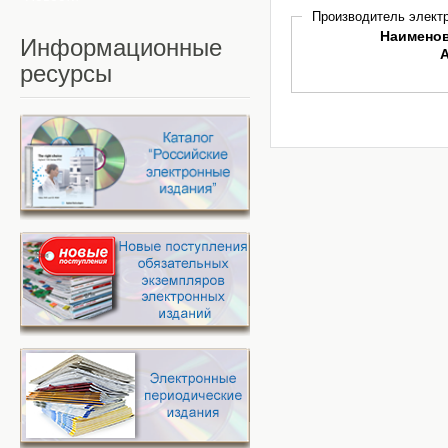
Производитель электр
Наимено
Информационные
ресурсы