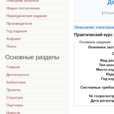
Описание каталога
Де
Новые поступления
|
Общие
Периодические издания
Производители
Описание электрон
Год издания
Практический курс 
Алфавит
Основные сведения
Поиск
Основное заг
Основные
разделы
Вид ре
Тип нос
Главная
Место из
Изд
Деятельность
Год из
Библиотека
Системные требо
Проекты
№ госрегист
Структура
Дата регист
Партнеры
Новости