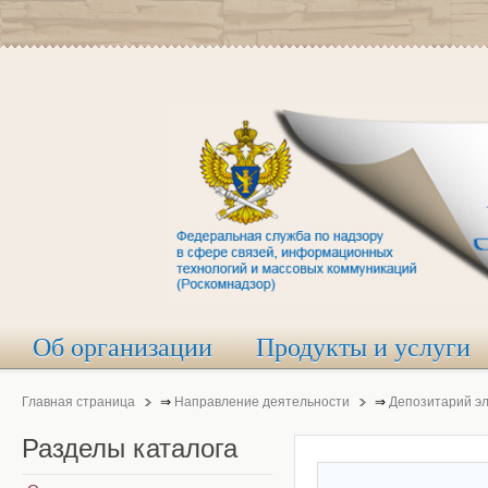
Об организации
Продукты и услуги
Главная страница
⇒
Направление деятельности
⇒
Депозитарий э
Разделы
каталога