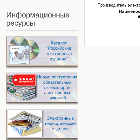
Производитель электр
Наимено
Информационные
ресурсы