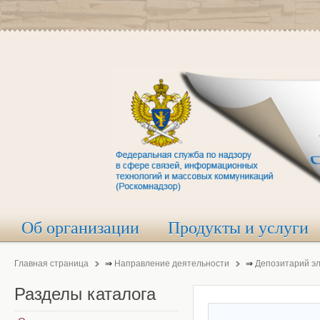
Об организации
Продукты и услуги
Главная страница
⇒
Направление деятельности
⇒
Депозитарий э
Разделы
каталога