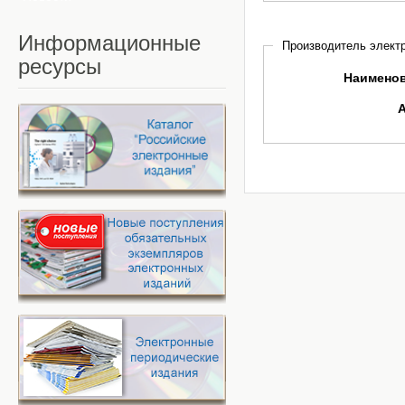
Информационные
Производитель электр
ресурсы
Наимено