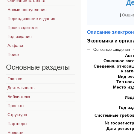
Описание каталога
Де
Новые поступления
|
Общие
Периодические издания
Производители
Описание электрон
Год издания
Экономика и орган
Алфавит
Основные сведения
Поиск
Авт
Основное заг
Основные
разделы
Сведения, относя
к заг
Вид ре
Главная
Тип нос
Место из
Деятельность
Библиотека
Изд
Проекты
Год из
Структура
Системные требо
№ госрегист
Партнеры
Дата регист
Новости