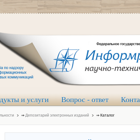
дукты и услуги
Вопрос - ответ
Конт
льности
⇒
Депозитарий электронных изданий
⇒
Каталог