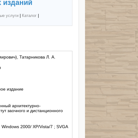
 изданий
ые услуги
|
Каталог
|
ирович), Татарникова Л. А.
я
ное издание
нный архитектурно-
тут заочного и дистанционного
; Windows 2000/ XP/Vista/7 ; SVGA