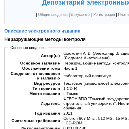
Депозитарий электронных
|
Общие сведения
|
Документы
|
Регистрация
|
Платн
Описание электронного издания
Неразрушающие методы контроля
Основные сведения
Смокотин А. В. (Александр Владим
Автор(ы)
(Людмила Анатольевна)
Основное заглавие
Неразрушающие методы контрол
Обозначение тома
Часть 1
Сведения, относящиеся
лабораторный практикум
к заглавию
Вид ресурса
Текстовое (символьное) электрон
Тип носителя
1 CD-R
Место издания
г. Томск
ФГБОУ ВПО "Томский государстве
Издатель
строительный университет". Инсти
обучения
Год издания
2011
Celeron 667 Mhz ; 512 Мб ; 15 Мб 
Системные требования
; CD-ROM
№ госрегистрации
0321100490