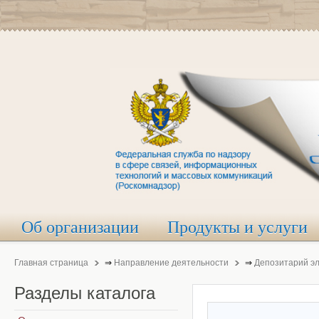
Об организации
Продукты и услуги
Главная страница
⇒
Направление деятельности
⇒
Депозитарий э
Разделы
каталога