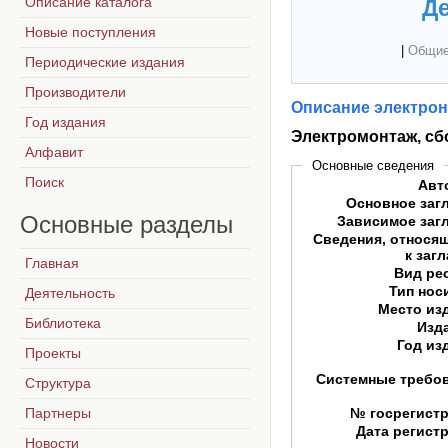
Описание каталога
Де
Новые поступления
|
Общие
Периодические издания
Производители
Описание электрон
Год издания
Электромонтаж, сб
Алфавит
Основные сведения
Поиск
Авт
Основное заг
Основные
разделы
Зависимое заг
Сведения, относя
к заг
Главная
Вид ре
Тип нос
Деятельность
Место из
Библиотека
Изд
Год из
Проекты
Системные требо
Структура
Партнеры
№ госрегист
Дата регист
Новости