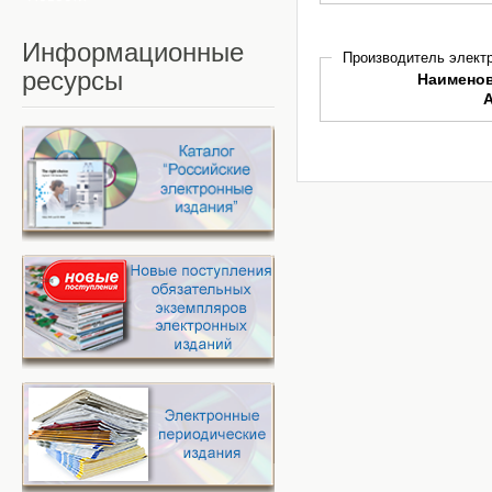
Информационные
Производитель электр
ресурсы
Наимено