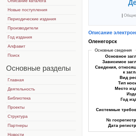
Описание каталога
Де
Новые поступления
|
Общие
Периодические издания
Производители
Описание электрон
Год издания
Оленегорск
Алфавит
Основные сведения
Поиск
Основное заг
Зависимое заг
Основные
разделы
Сведения, относя
к заг
Вид ре
Главная
Тип нос
Место из
Деятельность
Изд
Библиотека
Год из
Проекты
Системные требо
Структура
№ госрегист
Партнеры
Дата регист
Новости