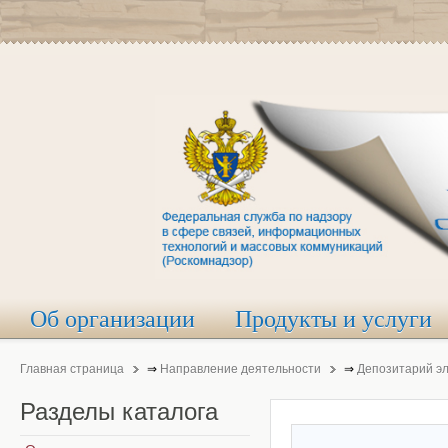
Об организации
Продукты и услуги
Главная страница
⇒
Направление деятельности
⇒
Депозитарий э
Разделы
каталога