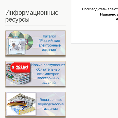
Производитель электр
Информационные
Наимено
ресурсы