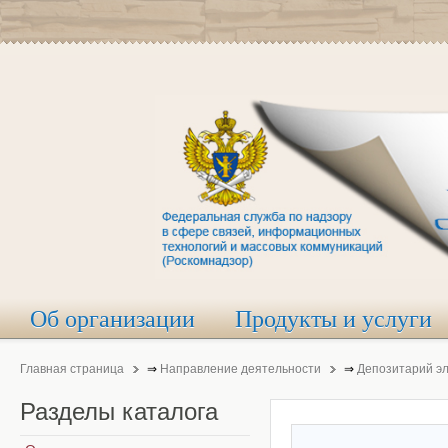
Об организации
Продукты и услуги
Главная страница
⇒
Направление деятельности
⇒
Депозитарий э
Разделы
каталога