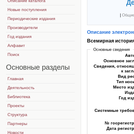
Описание каталога
Де
Новые поступления
|
Общие
Периодические издания
Производители
Описание электрон
Год издания
Всемирная истори
Алфавит
Основные сведения
Поиск
Авт
Основное заг
Основные
разделы
Сведения, относя
к заг
Вид ре
Главная
Тип нос
Место из
Деятельность
Изд
Библиотека
Год из
Проекты
Системные требо
Структура
№ госрегист
Партнеры
Дата регист
Новости