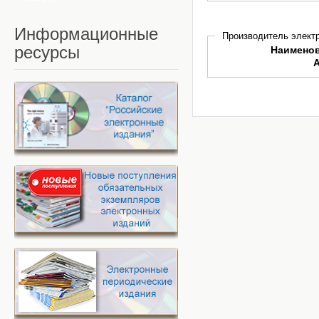
Информационные
Производитель электр
ресурсы
Наимено