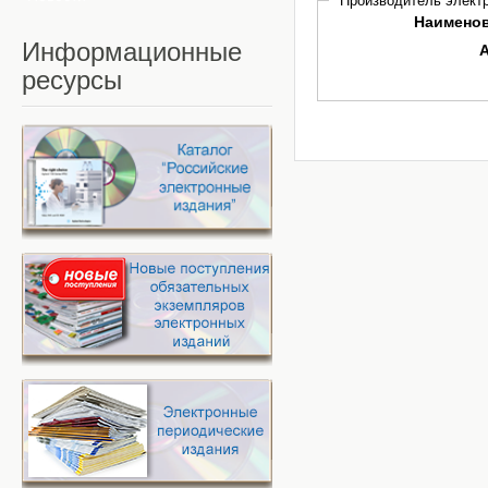
Производитель электр
Наимено
Информационные
ресурсы