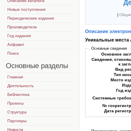
Описание каталога
Де
Новые поступления
|
Общие
Периодические издания
Производители
Описание электрон
Год издания
Уникальные места 
Алфавит
Основные сведения
Поиск
Основное заг
Сведения, относя
Основные
разделы
к заг
Вид ре
Тип нос
Главная
Место из
Изд
Деятельность
Год из
Библиотека
Системные требо
Проекты
№ госрегист
Дата регист
Структура
Партнеры
Новости