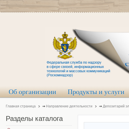
Об организации
Продукты и услуги
Главная страница
⇒
Направление деятельности
⇒
Депозитарий э
Разделы
каталога