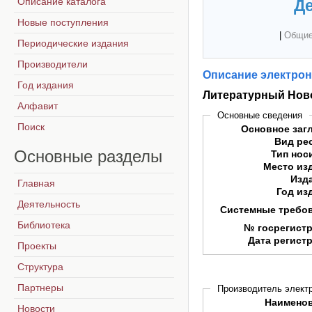
Описание каталога
Де
Новые поступления
|
Общие
Периодические издания
Производители
Описание электрон
Год издания
Литературный Нов
Алфавит
Основные сведения
Поиск
Основное заг
Вид ре
Основные
разделы
Тип нос
Место из
Изд
Главная
Год из
Деятельность
Системные требо
Библиотека
№ госрегист
Дата регист
Проекты
Структура
Партнеры
Производитель электр
Наимено
Новости