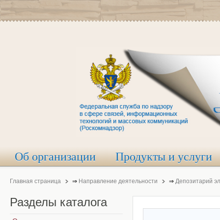
Об организации
Продукты и услуги
Главная страница
⇒
Направление деятельности
⇒
Депозитарий э
Разделы
каталога