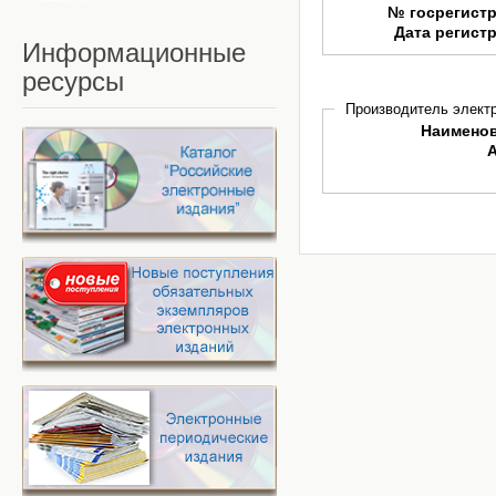
№ госрегист
Дата регист
Информационные
ресурсы
Производитель электр
Наимено