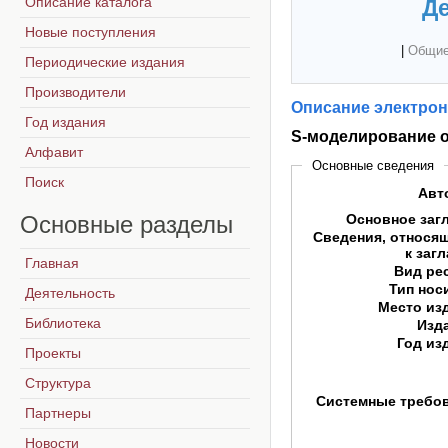
Описание каталога
Де
Новые поступления
|
Общие
Периодические издания
Производители
Описание электрон
Год издания
S-моделирование 
Алфавит
Основные сведения
Поиск
Авт
Основные
разделы
Основное заг
Сведения, относя
к заг
Главная
Вид ре
Тип нос
Деятельность
Место из
Библиотека
Изд
Год из
Проекты
Структура
Системные требо
Партнеры
Новости