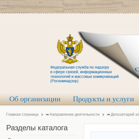
Об организации
Продукты и услуги
Главная страница
⇒
Направление деятельности
⇒
Депозитарий э
Разделы
каталога