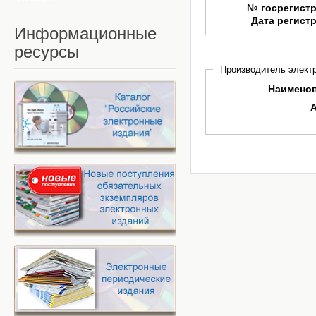
№ госрегист
Дата регист
Информационные
ресурсы
Производитель электр
Наимено