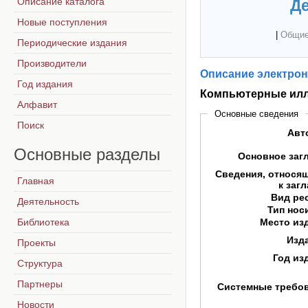
Описание каталога
Де
Новые поступления
|
Общие
Периодические издания
Производители
Описание электрон
Год издания
Компьютерные илл
Алфавит
Основные сведения
Поиск
Авт
Основные
разделы
Основное заг
Сведения, относя
Главная
к заг
Вид ре
Деятельность
Тип нос
Библиотека
Место из
Изд
Проекты
Год из
Структура
Партнеры
Системные требо
Новости