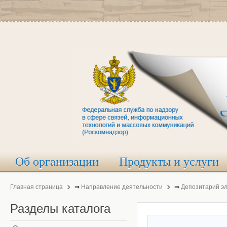
Об организации
Продукты и услуги
Главная страница
⇒
Направление деятельности
⇒
Депозитарий э
Разделы
каталога