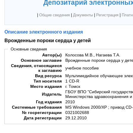
Депозитарий электронных
|
Общие сведения
|
Документы
|
Регистрация
|
Платн
Описание электронного издания
Врожденные пороки сердца у детей
Основные сведения
Автор(ы)
Колосова М.В., Нагаева Т.А.
Основное заглавие
Врожденные пороки сердца у дет
Сведения, относящиеся
учебное пособие
к заглавию
Вид ресурса
Мультимедийное обучающее элек
Тип носителя
1 CD-R
Место издания
г. Томск
ГБОУ ВПО "Сибирский государств
Издатель
Министерства здравоохранения и 
Год издания
2010
Системные требования
MS Windows 2000/XP ; привод C
№ госрегистрации
0321002688
Дата регистрации
29.12.2010