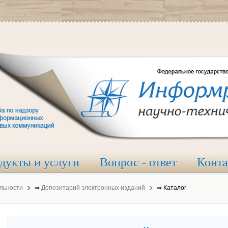
дукты и услуги
Вопрос - ответ
Конт
льности
⇒
Депозитарий электронных изданий
⇒
Каталог