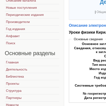
Описание каталога
Де
Новые поступления
|
Общие
Периодические издания
Производители
Описание электрон
Год издания
Уроки физики Кири
Алфавит
Основные сведения
Поиск
Основное заг
Сведения, относя
Основные
разделы
к заг
Вид ре
Главная
Тип нос
Место из
Деятельность
Изд
Библиотека
Год из
Проекты
Системные требо
Структура
№ госрегист
Партнеры
Дата регист
Новости