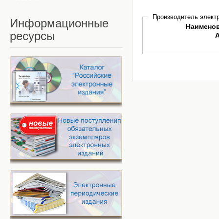
Производитель электр
Информационные
Наимено
ресурсы