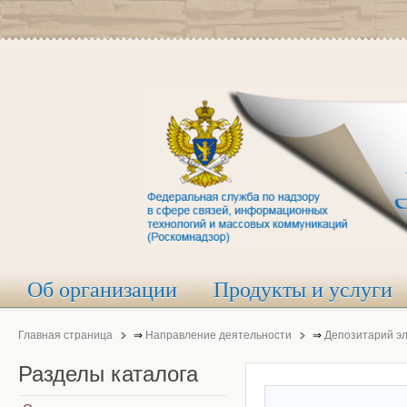
Об организации
Продукты и услуги
Главная страница
⇒
Направление деятельности
⇒
Депозитарий э
Разделы
каталога